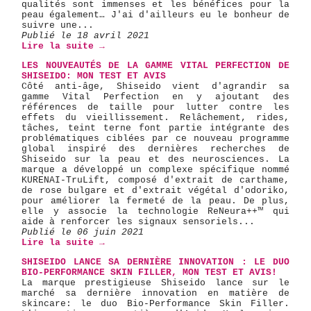
qualités sont immenses et les bénéfices pour la
peau également… J'ai d'ailleurs eu le bonheur de
suivre une...
Publié le 18 avril 2021
Lire la suite →
LES NOUVEAUTÉS DE LA GAMME VITAL PERFECTION DE
SHISEIDO: MON TEST ET AVIS
Côté anti-âge, Shiseido vient d'agrandir sa
gamme Vital Perfection en y ajoutant des
références de taille pour lutter contre les
effets du vieillissement. Relâchement, rides,
tâches, teint terne font partie intégrante des
problématiques ciblées par ce nouveau programme
global inspiré des dernières recherches de
Shiseido sur la peau et des neurosciences. La
marque a développé un complexe spécifique nommé
KURENAI-TruLift, composé d'extrait de carthame,
de rose bulgare et d'extrait végétal d'odoriko,
pour améliorer la fermeté de la peau. De plus,
elle y associe la technologie ReNeura++™ qui
aide à renforcer les signaux sensoriels...
Publié le 06 juin 2021
Lire la suite →
SHISEIDO LANCE SA DERNIÈRE INNOVATION : LE DUO
BIO-PERFORMANCE SKIN FILLER, MON TEST ET AVIS!
La marque prestigieuse Shiseido lance sur le
marché sa dernière innovation en matière de
skincare: le duo Bio-Performance Skin Filler.