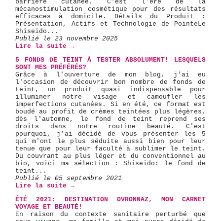
barrière cutanée. C'est l'ère de la
mécanostimulation cosmétique pour des résultats
efficaces à domicile. ​ Détails du Produit :
Présentation, Actifs et Technologie de Pointe ​Le
Shiseido...
Publié le 23 novembre 2025
Lire la suite →
5 FONDS DE TEINT À TESTER ABSOLUMENT! LESQUELS
SONT MES PRÉFÉRÉS?
Grâce à l'ouverture de mon blog, j'ai eu
l'occasion de découvrir bon nombre de fonds de
teint, un produit quasi indispensable pour
illuminer notre visage et camoufler les
imperfections cutanées. Si en été, ce format est
boudé au profit de crèmes teintées plus légères,
dès l'automne, le fond de teint reprend ses
droits dans notre routine beauté. C'est
pourquoi, j'ai décidé de vous présenter les 5
qui m'ont le plus séduite aussi bien pour leur
tenue que pour leur faculté à sublimer le teint.
Du couvrant au plus léger et du conventionnel au
bio, voici ma sélection : Shiseido: le fond de
teint...
Publié le 05 septembre 2021
Lire la suite →
ÉTÉ 2021: DESTINATION OVRONNAZ, MON CARNET
VOYAGE ET BEAUTÉ!
En raison du contexte sanitaire perturbé que