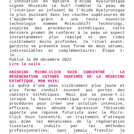
L'innovation en matière d'Acide Hyaluronique
signée Shiseido Le but? Combler la peau de
l'intérieur en infusant de l'Acide Hyaluronique
le plus puissant dans les couches supérieures de
l'épiderme grâce à une toute nouvelle
technologie nommée MolecuShift Technology,
inspirée des procédures esthétiques. Cette
dernière promet de conférer à la peau un aspect
instantanément plus repulpé et des rides
visiblement moins profondes. Ce rituel avant-
gardiste se présente sous forme de deux sérums,
indissociables et complémentaires: Étape 1:
le...
Publié le 08 décembre 2022
Lire la suite →
SHISEIDO MICRO-CLICK SOIN CONCENTRÉ : LA
RÉGÉNÉRATION CUTANÉE INSPIRÉE DE LA MÉDECINE
ESTHÉTIQUE, MON AVIS!
La quête d'une peau visiblement plus jeune et
plus ferme conduit souvent aux portes des
cabinets esthétiques. Mais que se passe-t-il
lorsque la haute cosmétique s'inspire de ces
procédures pour créer une solution intensive,
efficace, mais dénuée d'agression ? ​Shiseido
apporte une réponse futuriste avec le Micro-
Click Soin Concentré, un traitement d'attaque
qui mime les mécanismes de la régénération
tissulaire induits par les méthodes
professionnelles, sans jamais franchir la