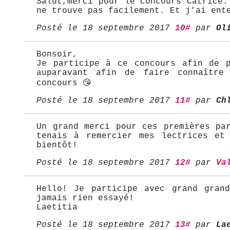
Salut,merci pour le concours Catrice.
ne trouve pas facilement. Et j'ai ent
Posté le 18 septembre 2017
10#
par
Ol
Bonsoir,
Je participe à ce concours afin de p
auparavant afin de faire connaître
concours 😘
Posté le 18 septembre 2017
11#
par
Ch
Un grand merci pour ces premières pa
tenais à remercier mes lectrices et
bientôt!
Posté le 18 septembre 2017
12#
par
Va
Hello! Je participe avec grand gran
jamais rien essayé!
Laetitia
Posté le 18 septembre 2017
13#
par
La