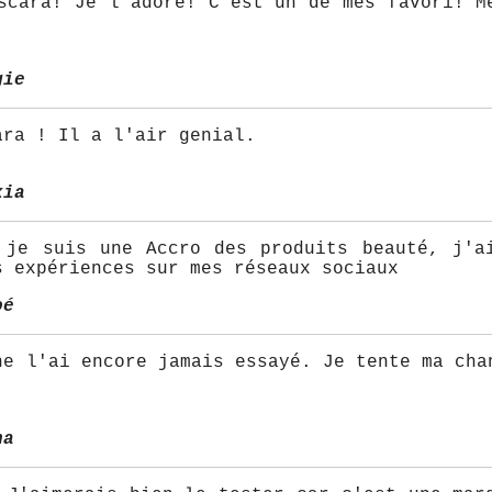
scara! Je l'adore! C'est un de mes favori! M
gie
ara ! Il a l'air genial.
xia
 je suis une Accro des produits beauté, j'a
s expériences sur mes réseaux sociaux
oé
ne l'ai encore jamais essayé. Je tente ma cha
na