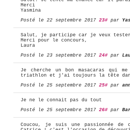
Merci
Yasmina
Posté le 22 septembre 2017
23#
par
Ya
Salut, je participe car je veux teste
Merci pour le concours,
Laura
Posté le 23 septembre 2017
24#
par
La
Je cherche un bon masacaras qui me
triathlon et j'ai toujours la tête da
Posté le 25 septembre 2017
25#
par
an
Je ne le connait pas du tout
Posté le 25 septembre 2017
26#
par
Ba
Coucou, je suis une passionnée de 
Catrice ! c'est l'occasion de découvr