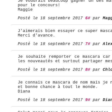
Je voudrais beaucoup gagner un des ma
pour le concours!
Maggie
Posté le 18 septembre 2017
6#
par
Mag
J'aimerais bien essayer ce super masc
Merci d'avance.
Posté le 18 septembre 2017
7#
par
Ale
Je souhaite remporter ce mascara car
les nouveautés et surtout partager me
Posté le 18 septembre 2017
8#
par
Chl
Je connais ce mascara de nom mais je 
et bonne chance à tout le monde.
Diana
Posté le 18 septembre 2017
9#
par
Dia