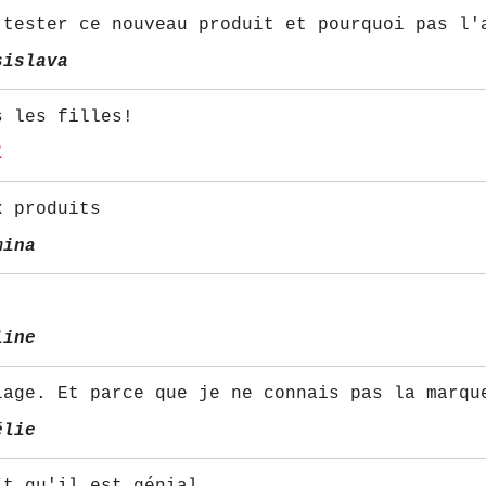
 tester ce nouveau produit et pourquoi pas l'
sislava
s les filles!
l
x produits
mina
line
lage. Et parce que je ne connais pas la marqu
élie
ît qu'il est génial.