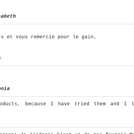
sabeth
rs et vous remercie pour le gain,
a
onia
oducts, because I have tried them and I l