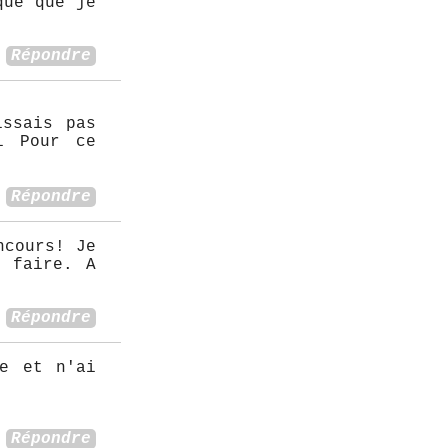
que que je
Répondre
issais pas
i Pour ce
Répondre
ncours! Je
e faire. A
Répondre
ue et n'ai
Répondre