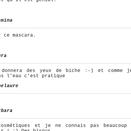
smina
r ce mascara.
ura
 donnera des yeux de biche :-) et comme j
ns l'eau c'est pratique
nelaure
rbara
cosmétiques et je ne connais pas beaucoup 
ir ! :) Des bisous