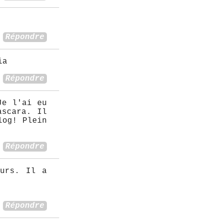
Répondre
ia
Répondre
Je l'ai eu
ascara. Il
log! Plein
Répondre
ours. Il a
Répondre