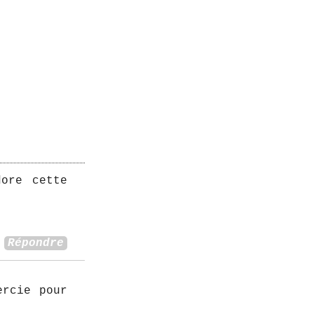
dore cette
Répondre
ercie pour