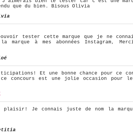
 J'aimerais bien le tester car c'est une mar
endu que du bien. Bisous Olivia
ivia
ouvoir tester cette marque que je ne conna
 la marque à mes abonnées Instagram, Merc
loé
rticipations! Et une bonne chance pour ce co
 ce concours est une jolie occasion pour l
l
d plaisir! Je connais juste de nom la marq
etitia