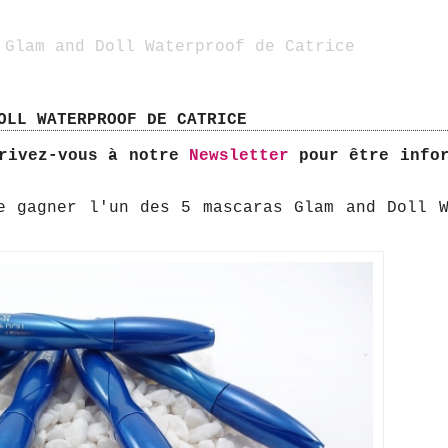
 Glam and Doll Waterproof de Catrice
OLL WATERPROOF DE CATRICE
crivez-vous à notre
Newsletter
pour être infor
e gagner l'un des 5 mascaras Glam and Doll W