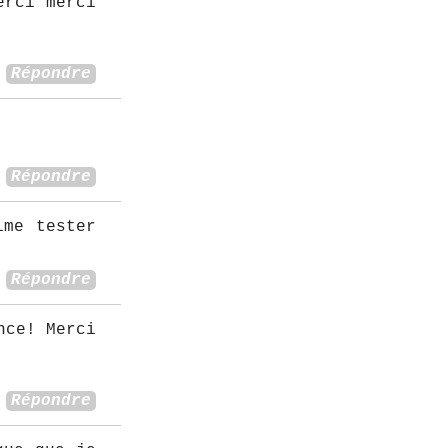
erci merci
Répondre
Répondre
ime tester
Répondre
nce! Merci
Répondre