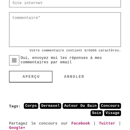
Site internet
Commentaire*
Votre commentaire contient
0
/6000 caractères.
Oui, envoyez moi les réponses à mes
commentaires par email
ANNULER
APERÇU
Corps
Dermasel
Autour Du Bain
Concours
Tags:
Soin
Visage
Partagez le concours sur
Facebook
|
Twitter
|
Google+