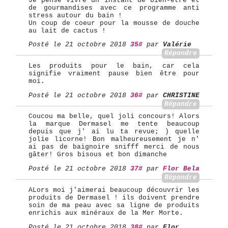
Je pense vivre un instant de bien-être et
de gourmandises avec ce programme anti
stress autour du bain !
Un coup de coeur pour la mousse de douche
au lait de cactus !
Posté le 21 octobre 2018
35#
par
Valérie
Répondre
Les produits pour le bain, car cela
signifie vraiment pause bien être pour
moi.
Posté le 21 octobre 2018
36#
par
CHRISTINE
Répondre
Coucou ma belle, quel joli concours! Alors
la marque Dermasel me tente beaucoup
depuis que j' ai lu ta revue; ) quelle
jolie licorne! Bon malheureusement je n'
ai pas de baignoire snifff merci de nous
gâter! Gros bisous et bon dimanche
Posté le 21 octobre 2018
37#
par
Flor Bela
Répondre
ALors moi j'aimerai beaucoup découvrir les
produits de Dermasel ! ils doivent prendre
soin de ma peau avec sa ligne de produits
enrichis aux minéraux de la Mer Morte.
Posté le 21 octobre 2018
38#
par
Flor