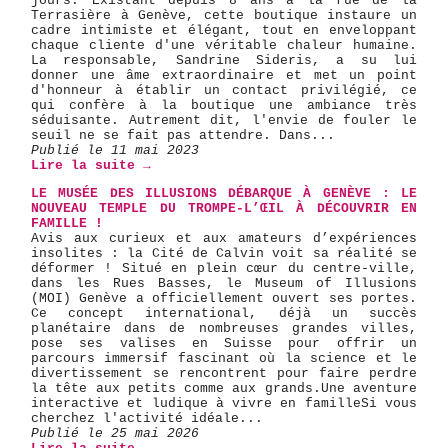
jours. Existant depuis 8 ans à la rue de la
Terrasière à Genève, cette boutique instaure un
cadre intimiste et élégant, tout en enveloppant
chaque cliente d'une véritable chaleur humaine.
La responsable, Sandrine Sideris, a su lui
donner une âme extraordinaire et met un point
d'honneur à établir un contact privilégié, ce
qui confère à la boutique une ambiance très
séduisante. Autrement dit, l'envie de fouler le
seuil ne se fait pas attendre. Dans...
Publié le 11 mai 2023
Lire la suite →
LE MUSÉE DES ILLUSIONS DÉBARQUE À GENÈVE : LE
NOUVEAU TEMPLE DU TROMPE-L’ŒIL À DÉCOUVRIR EN
FAMILLE !
Avis aux curieux et aux amateurs d’expériences
insolites : la Cité de Calvin voit sa réalité se
déformer ! Situé en plein cœur du centre-ville,
dans les Rues Basses, le Museum of Illusions
(MOI) Genève a officiellement ouvert ses portes.
Ce concept international, déjà un succès
planétaire dans de nombreuses grandes villes,
pose ses valises en Suisse pour offrir un
parcours immersif fascinant où la science et le
divertissement se rencontrent pour faire perdre
la tête aux petits comme aux grands. ​Une aventure
interactive et ludique à vivre en famille ​Si vous
cherchez l'activité idéale...
Publié le 25 mai 2026