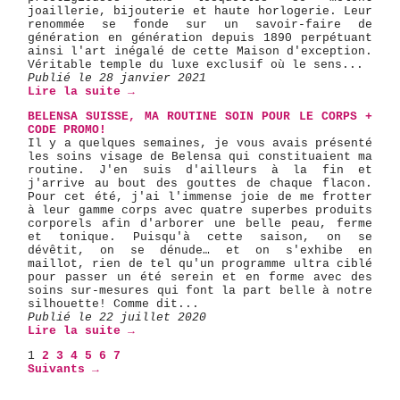
joaillerie, bijouterie et haute horlogerie. Leur
renommée se fonde sur un savoir-faire de
génération en génération depuis 1890 perpétuant
ainsi l'art inégalé de cette Maison d'exception.
Véritable temple du luxe exclusif où le sens...
Publié le 28 janvier 2021
Lire la suite →
BELENSA SUISSE, MA ROUTINE SOIN POUR LE CORPS +
CODE PROMO!
Il y a quelques semaines, je vous avais présenté
les soins visage de Belensa qui constituaient ma
routine. J'en suis d'ailleurs à la fin et
j'arrive au bout des gouttes de chaque flacon.
Pour cet été, j'ai l'immense joie de me frotter
à leur gamme corps avec quatre superbes produits
corporels afin d'arborer une belle peau, ferme
et tonique. Puisqu'à cette saison, on se
dévêtit, on se dénude… et on s'exhibe en
maillot, rien de tel qu'un programme ultra ciblé
pour passer un été serein et en forme avec des
soins sur-mesures qui font la part belle à notre
silhouette! Comme dit...
Publié le 22 juillet 2020
Lire la suite →
1
2
3
4
5
6
7
Suivants →