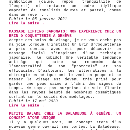
symbolique (calme, repos, tranquillité de
l'esprit) et instaure un cadre idyllique
empreint de tonalités douces et pastel, comme
dans un rêve. ...
Publié le 05 janvier 2021
Lire la suite →
MASSAGE LIFTING JAPONAIS: MON EXPÉRIENCE CHEZ UN
BRIN D'COQUETTERIE À GENÈVE
Adepte des soins du visage, je ne vous cache pas
ma joie lorsque l'institut Un Brin d'Coquetterie
a pris contact avec moi pour découvrir un
massage facial s'inspirant d'une technique
japonaise, le Kobido! Une véritable tendance
anti-âge qui puise sa renommée dans
l'ancestralité de son "protocole" et son
efficacité. D'ailleurs, les alternatives à la
chirurgie esthétique ont le vent en poupe et se
masser le visage est devenu très prisé pour
garder une peau saine à l'abri des signes du
temps… Ne soyez pas surprises de voir fleurir
dans les rayons beauté de nombreux cosmétiques
surfant sur le succès des modelages...
Publié le 17 mai 2020
Lire la suite →
PETITE BALADE CHEZ LA BALADEUSE À GENÈVE, UN
CONCEPT STORE UNIQUE
Il y a quelques mois, un concept store d'un
nouveau genre ouvrait ses portes: La Baladeuse.