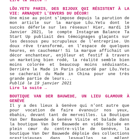
Lire la suite →
LÕU.YETU PARIS, DES BIJOUX QUI RÉSISTENT À LA
VIE: ARNAQUE? L'ENVERS DU DÉCOR!
Une mise au point s'impose depuis la parution de
mon article sur la marque Lõu.Yetu dont le
succès déferle sur les réseaux! Hier, mardi 19
Janvier 2021, le compte Instagram Balance Ta
Start Up publiait des témoignages glaçants sur
les dessous peu scrupuleux de l'entreprise. Un
doux rêve transformé, en l'espace de quelques
heures, en cauchemar! Si la marque affichait un
décor enchanteur, enjôleur et festif à travers
un marketing bien rodé, la réalité semble bien
moins colorée et beaucoup moins séduisante…
Derrière le Made in Paris placardé par Lõu.Yetu
se cacherait du Made in China pour une très
grande partie de leurs...
Publié le 19 janvier 2021
Lire la suite →
BOUTIQUE VAN DER BAUWEDE, UN LIEU GLAMOUR À
GENÈVE
Il y a des lieux à Genève qui n'ont autre que
pour vocation de faire évanouir nos yeux,
ébahis, devant tant de merveilles. La Boutique
Van Der Bauwede à Genève Visite et balade dans
la boutique Van Der Bauwede en vidéo Située en
plein cœur du centre-ville de Genève, la
boutique Van Der Bauwede déploie des collections
prestigieuses dans lesquelles se mêlent