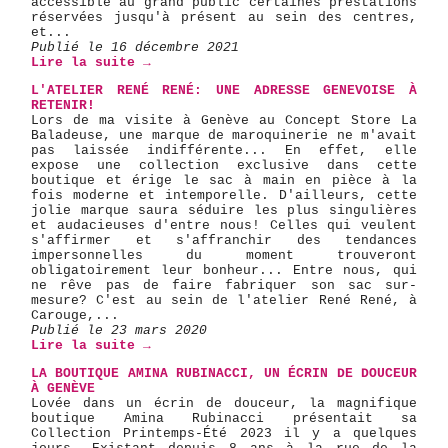
accessible au grand public certaines prestations
réservées jusqu'à présent au sein des centres,
et...
Publié le 16 décembre 2021
Lire la suite →
L'ATELIER RENÉ RENÉ: UNE ADRESSE GENEVOISE À
RETENIR!
Lors de ma visite à Genève au Concept Store La
Baladeuse, une marque de maroquinerie ne m'avait
pas laissée indifférente... En effet, elle
expose une collection exclusive dans cette
boutique et érige le sac à main en pièce à la
fois moderne et intemporelle. D'ailleurs, cette
jolie marque saura séduire les plus singulières
et audacieuses d'entre nous! Celles qui veulent
s'affirmer et s'affranchir des tendances
impersonnelles du moment trouveront
obligatoirement leur bonheur... Entre nous, qui
ne rêve pas de faire fabriquer son sac sur-
mesure? C'est au sein de l'atelier René René, à
Carouge,...
Publié le 23 mars 2020
Lire la suite →
LA BOUTIQUE AMINA RUBINACCI, UN ÉCRIN DE DOUCEUR
À GENÈVE
Lovée dans un écrin de douceur, la magnifique
boutique Amina Rubinacci présentait sa
Collection Printemps-Été 2023 il y a quelques