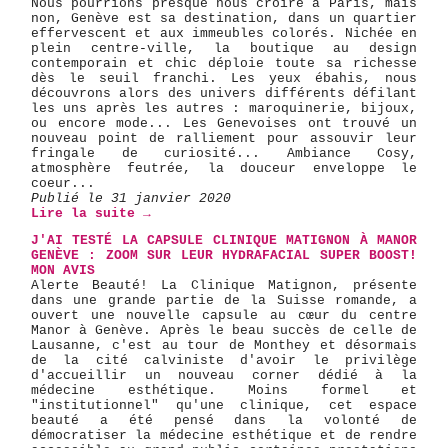
Nous pourrions presque nous croire à Paris, mais
non, Genève est sa destination, dans un quartier
effervescent et aux immeubles colorés. Nichée en
plein centre-ville, la boutique au design
contemporain et chic déploie toute sa richesse
dès le seuil franchi. Les yeux ébahis, nous
découvrons alors des univers différents défilant
les uns après les autres : maroquinerie, bijoux,
ou encore mode... Les Genevoises ont trouvé un
nouveau point de ralliement pour assouvir leur
fringale de curiosité... Ambiance Cosy,
atmosphère feutrée, la douceur enveloppe le
coeur...
Publié le 31 janvier 2020
Lire la suite →
J'AI TESTÉ LA CAPSULE CLINIQUE MATIGNON À MANOR
GENÈVE : ZOOM SUR LEUR HYDRAFACIAL SUPER BOOST!
MON AVIS
Alerte Beauté! La Clinique Matignon, présente
dans une grande partie de la Suisse romande, a
ouvert une nouvelle capsule au cœur du centre
Manor à Genève. Après le beau succès de celle de
Lausanne, c'est au tour de Monthey et désormais
de la cité calviniste d'avoir le privilège
d'accueillir un nouveau corner dédié à la
médecine esthétique. Moins formel et
"institutionnel" qu'une clinique, cet espace
beauté a été pensé dans la volonté de
démocratiser la médecine esthétique et de rendre