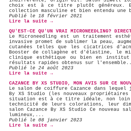
indifférente, Origin Oil. Salon Siwell 20
choix est à ce titre plutôt généreux. E
collection masculine et bien entendu une 
Publié le 18 février 2021
Lire la suite →
QU'EST-CE QU'UN VRAI MICRONEEDLING? DIREC
Le Microneedling est un traitement esthé
invasive promet de sublimer la peau, augm
cutanées telles que les cicatrices d'ac
Booster de collagène et d'élastine, le m
clinique esthétique ou bien en institut
résultats rapides obtenus sur l'ensemble.
Publié le 24 août 2023
Lire la suite →
CAZANCE BY XS STUDIO, MON AVIS SUR CE NOU
Le salon de coiffure Cazance dans lequel 
By XS Studio (les nouveaux propriétaires
situation est à ce titre idéale, non loin
technicité de leurs colorations, leur di
salon Cazance By XS Studio Ce nouveau sa
lumineux,...
Publié le 08 janvier 2023
Lire la suite →