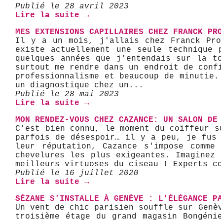
Publié le 28 avril 2023
Lire la suite →
MES EXTENSIONS CAPILLAIRES CHEZ FRANCK PR
Il y a un mois, j'allais chez Franck Pro
existe actuellement une seule technique 
quelques années que j'entendais sur la t
surtout me rendre dans un endroit de conf
professionnalisme et beaucoup de minutie.
un diagnostique chez un...
Publié le 28 mai 2023
Lire la suite →
MON RENDEZ-VOUS CHEZ CAZANCE: UN SALON DE
C'est bien connu, le moment du coiffeur s
parfois de désespoir… il y a peu, je fus
leur réputation, Cazance s'impose comme
chevelures les plus exigeantes. Imaginez
meilleurs virtuoses du ciseau ! Experts c
Publié le 16 juillet 2020
Lire la suite →
SÉZANE S'INSTALLE À GENÈVE : L'ÉLÉGANCE P
Un vent de chic parisien souffle sur Genè
troisième étage du grand magasin Bongéni