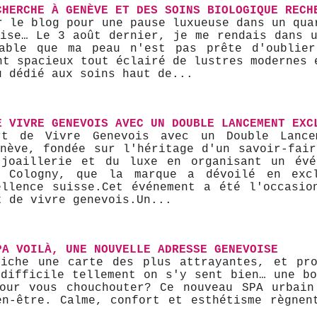
CHERCHE À GENÈVE ET DES SOINS BIOLOGIQUE RECH
r le blog pour une pause luxueuse dans un qua
rise… Le 3 août dernier, je me rendais dans u
able que ma peau n'est pas prête d'oublie
nt spacieux tout éclairé de lustres modernes 
u dédié aux soins haut de...
E VIVRE GENEVOIS AVEC UN DOUBLE LANCEMENT EXC
t de Vivre Genevois avec un Double Lancem
enève, fondée sur l'héritage d'un savoir-fair
joaillerie et du luxe en organisant un évé
 Cologny, que la marque a dévoilé en excl
llence suisse. ​Cet événement a été l'occasi
 de vivre genevois. ​Un...
PA VOILÀ, UNE NOUVELLE ADRESSE GENEVOISE
iche une carte des plus attrayantes, et pr
 difficile tellement on s'y sent bien… une bo
our vous chouchouter? Ce nouveau SPA urbai
en-être. Calme, confort et esthétisme règnen