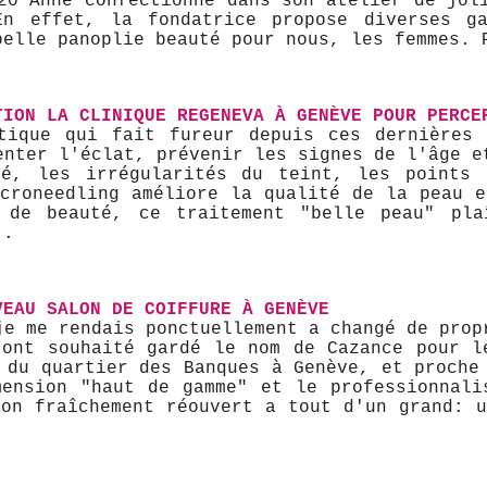
20 Anne confectionne dans son atelier de jol
n effet, la fondatrice propose diverses g
belle panoplie beauté pour nous, les femmes. 
TION LA CLINIQUE REGENEVA À GENÈVE POUR PERCE
tique qui fait fureur depuis ces dernières
enter l'éclat, prévenir les signes de l'âge e
né, les irrégularités du teint, les points 
icroneedling améliore la qualité de la peau e
 de beauté, ce traitement "belle peau" pl
..
VEAU SALON DE COIFFURE À GENÈVE
je me rendais ponctuellement a changé de prop
 ont souhaité gardé le nom de Cazance pour l
 du quartier des Banques à Genève, et proche
mension "haut de gamme" et le professionnali
lon fraîchement réouvert a tout d'un grand: u