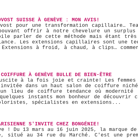
OVOST SUISSE À GENÈVE : MON AVIS!
vost pour une transformation capillaire… Te
pouvant offrir à notre chevelure un surplus
oile parler de cette méthode mais étant très
iance. Les extensions capillaires sont une te
 Extensions à froid, à chaud, à clips… comme
 COIFFURE À GENÈVE BULLE DE BIEN-ÊTRE
uscite à la fois joie et crainte! Les femmes
 invitée dans un haut salon de coiffure niché
 un lieu de coiffure tendance où modernité 
 quelques instants mon bonheur de découvrir c
oloristes, spécialistes en extensions...
ARISIENNE S'INVITE CHEZ BONGÉNIE!
ve ! Du 13 mars au 16 juin 2025, la marque de
e, situé au 34 rue du Marché. C'est une pre