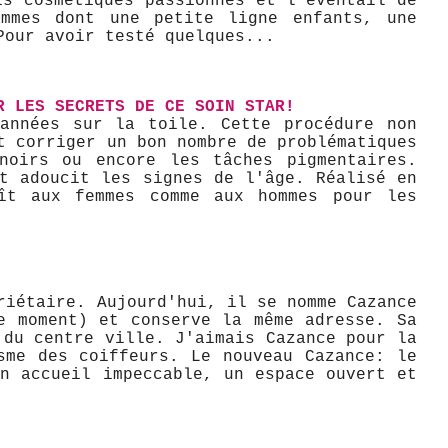
is cosmétiques passionnés et l'éventail de
ammes dont une petite ligne enfants, une
Pour avoir testé quelques...
R LES SECRETS DE CE SOIN STAR!
 années sur la toile. Cette procédure non
t corriger un bon nombre de problématiques
noirs ou encore les tâches pigmentaires.
t adoucit les signes de l'âge. Réalisé en
aît aux femmes comme aux hommes pour les
riétaire. Aujourd'hui, il se nomme Cazance
e moment) et conserve la même adresse. Sa
 du centre ville. J'aimais Cazance pour la
sme des coiffeurs. Le nouveau Cazance: le
n accueil impeccable, un espace ouvert et