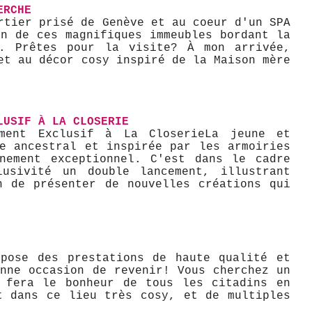
ERCHE
rtier prisé de Genève et au coeur d'un SPA
n de ces magnifiques immeubles bordant la
r. Prêtes pour la visite? À mon arrivée,
et au décor cosy inspiré de la Maison mère
LUSIF À LA CLOSERIE
ent Exclusif à La Closerie ​La jeune et
e ancestral et inspirée par les armoiries
nement exceptionnel. C'est dans le cadre
usivité un double lancement, illustrant
on de présenter de nouvelles créations qui
opose des prestations de haute qualité et
nne occasion de revenir! Vous cherchez un
n fera le bonheur de tous les citadins en
t dans ce lieu très cosy, et de multiples