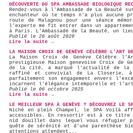
DÉCOUVERTE DU SPA AMBASSADE BIOLOGIQUE RE
Rendez-vous à l'Ambassade de La Beauté su
enchanteur où le temps n'a plus aucune p
route de Malagnou pour une séance mémor
l'experte me fit entrer dans un apparteme
à Paris. L'Ambassade de la Beauté, un lie
Publié le 26 août 2020
Lire la suite →
LA MAISON CROIX DE GENÈVE CÉLÈBRE L'ART D
La Maison Croix de Genève Célèbre l'Ar
prestigieuse Maison genevoise Croix de G
de la cité, a marqué l'actualité de la 
raffiné et convivial de La Closerie, à
parfaitement son engagement envers l'exce
incarnent l'élégance intemporelle et l'art
Publié le 06 octobre 2025
Lire la suite →
LE MEILLEUR SPA À GENÈVE ? DÉCOUVREZ LE S
Niché en plein Champel, le SPA Voilà aff
accessibles. En ressortir est à ce titre
nid douillet dans lequel vous réfugier p
quête de sérénité et d'une parenthèse bi
attentions attendent...