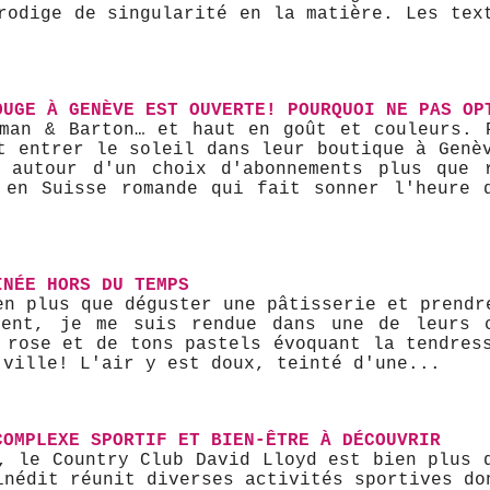
rodige de singularité en la matière. Les tex
OUGE À GENÈVE EST OUVERTE! POURQUOI NE PAS OP
eman & Barton… et haut en goût et couleurs. 
t entrer le soleil dans leur boutique à Genè
s autour d'un choix d'abonnements plus que 
 en Suisse romande qui fait sonner l'heure 
INÉE HORS DU TEMPS
ien plus que déguster une pâtisserie et prendr
ment, je me suis rendue dans une de leurs 
 rose et de tons pastels évoquant la tendres
 ville! L'air y est doux, teinté d'une...
COMPLEXE SPORTIF ET BIEN-ÊTRE À DÉCOUVRIR
, le Country Club David Lloyd est bien plus 
inédit réunit diverses activités sportives do