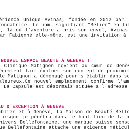
érience Unique Avinas, fondée en 2012 par 
fondatrice. Le nom, signifiant "Bélier" en li
e, là où l'aventure a pris son envol, Avinas
par Fabienne elle-même, est une invitation à 
 NOUVEL ESPACE BEAUTÉ À GENÈVE !
 Clinique Matignon revient au cœur de Genèv
écemment fait évoluer son concept de proximi
le Matignon a déménagé pour s'établir dans s
leureux. ​Ce nouvel emplacement confirme l'a
. La Capsule est désormais située à l'adresse
EU D'EXCEPTION À GENÈVE
ublier et à Genève, La Maison de Beauté Belle
lorsque je pénétra dans ce haut lieu de la b
nivers Bellefontaine, une marque suisse sens
ue Bellefontaine attache une exigence méticu