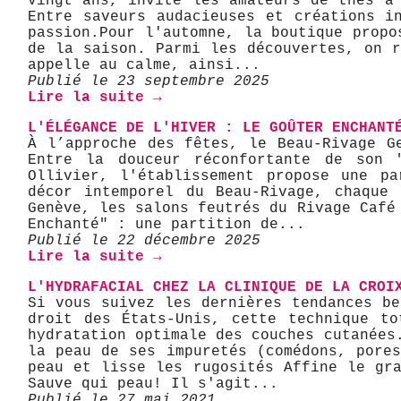
vingt ans, invite les amateurs de thés à
Entre saveurs audacieuses et créations i
passion. ​Pour l'automne, la boutique pro
de la saison. Parmi les découvertes, on 
appelle au calme, ainsi...
Publié le 23 septembre 2025
Lire la suite →
L'ÉLÉGANCE DE L'HIVER : LE GOÛTER ENCHANT
​À l’approche des fêtes, le Beau-Rivage 
Entre la douceur réconfortante de son 
Ollivier, l'établissement propose une pa
décor intemporel du Beau-Rivage, chaque 
Genève, les salons feutrés du Rivage Café 
Enchanté" : une partition de...
Publié le 22 décembre 2025
Lire la suite →
L'HYDRAFACIAL CHEZ LA CLINIQUE DE LA CROI
Si vous suivez les dernières tendances b
droit des États-Unis, cette technique to
hydratation optimale des couches cutanées
la peau de ses impuretés (comédons, pore
peau et lisse les rugosités Affine le gr
Sauve qui peau! Il s'agit...
Publié le 27 mai 2021