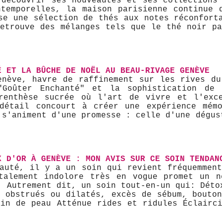
 découvrir ses nouveautés et ses collections 
ntemporelles, la maison parisienne continue 
pose une sélection de thés aux notes réconfort
retrouve des mélanges tels que le thé noir pa
É ET LA BÛCHE DE NOËL AU BEAU-RIVAGE GENÈVE
Genève, havre de raffinement sur les rives du
"Goûter Enchanté" et la sophistication de 
renthèse sucrée où l'art de vivre et l'excel
détail concourt à créer une expérience mém
s'animent d'une promesse : celle d'une dégust
X D'OR À GENÈVE : MON AVIS SUR CE SOIN TENDAN
eauté, il y a un soin qui revient fréquemment
talement indolore très en vogue promet un 
. Autrement dit, un soin tout-en-un qui: Déto
s obstrués ou dilatés, excès de sébum, bouton
ain de peau Atténue rides et ridules Éclairci