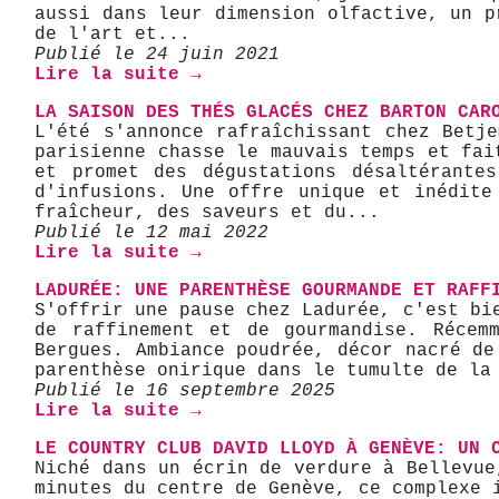
aussi dans leur dimension olfactive, un p
de l'art et...
Publié le 24 juin 2021
Lire la suite →
LA SAISON DES THÉS GLACÉS CHEZ BARTON CAR
L'été s'annonce rafraîchissant chez Betj
parisienne chasse le mauvais temps et fai
et promet des dégustations désaltérante
d'infusions. Une offre unique et inédite
fraîcheur, des saveurs et du...
Publié le 12 mai 2022
Lire la suite →
LADURÉE: UNE PARENTHÈSE GOURMANDE ET RAFF
​S'offrir une pause chez Ladurée, c'est b
de raffinement et de gourmandise. Récem
Bergues. Ambiance poudrée, décor nacré de
parenthèse onirique dans le tumulte de la
Publié le 16 septembre 2025
Lire la suite →
LE COUNTRY CLUB DAVID LLOYD À GENÈVE: UN 
Niché dans un écrin de verdure à Bellevue
minutes du centre de Genève, ce complexe 