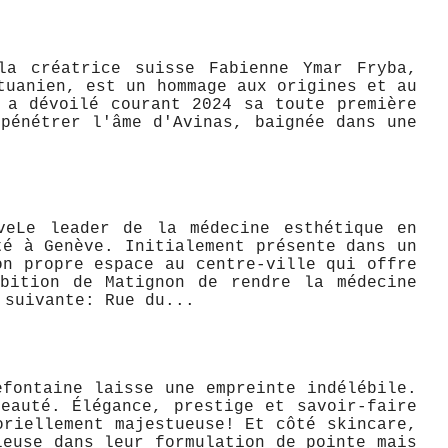
la créatrice suisse Fabienne Ymar Fryba,
tuanien, est un hommage aux origines et au
 a dévoilé courant 2024 sa toute première
pénétrer l'âme d'Avinas, baignée dans une
e ​Le leader de la médecine esthétique en
té à Genève. Initialement présente dans un
on propre espace au centre-ville qui offre
mbition de Matignon de rendre la médecine
 suivante: Rue du...
fontaine laisse une empreinte indélébile.
eauté. Élégance, prestige et savoir-faire
oriellement majestueuse! Et côté skincare,
leuse dans leur formulation de pointe mais