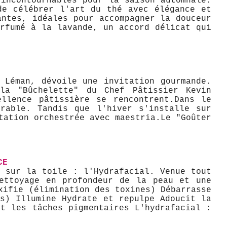
incontournables pour la saison automnale.
de célébrer l'art du thé avec élégance et
antes, idéales pour accompagner la douceur
rfumé à la lavande, un accord délicat qui
 Léman, dévoile une invitation gourmande.
la "Bûchelette" du Chef Pâtissier Kevin
lence pâtissière se rencontrent. ​Dans le
orable. Tandis que l'hiver s'installe sur
ation orchestrée avec maestria. ​Le "Goûter
CE
 sur la toile : l'Hydrafacial. Venue tout
nettoyage en profondeur de la peau et une
xifie (élimination des toxines) Débarrasse
s) Illumine Hydrate et repulpe Adoucit la
t les tâches pigmentaires L'hydrafacial :