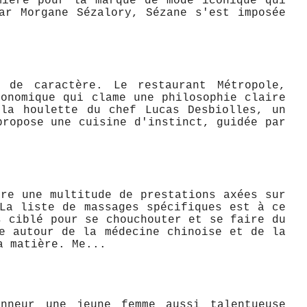
mière pour la marque de mode iconique qui
ar Morgane Sézalory, Sézane s'est imposée
 de caractère. Le restaurant Métropole,
onomique qui clame une philosophie claire
 la houlette du chef Lucas Desbiolles, un
propose une cuisine d'instinct, guidée par
re une multitude de prestations axées sur
La liste de massages spécifiques est à ce
s ciblé pour se chouchouter et se faire du
e autour de la médecine chinoise et de la
a matière. Me...
nneur une jeune femme aussi talentueuse