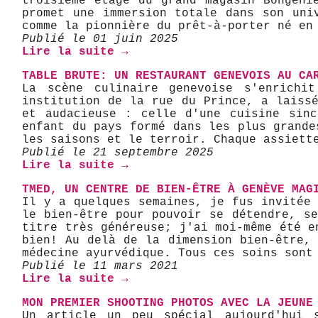
troisième étage du grand magasin Bongéni
promet une immersion totale dans son uni
comme la pionnière du prêt-à-porter né en
Publié le 01 juin 2025
Lire la suite →
TABLE BRUTE: UN RESTAURANT GENEVOIS AU CA
La scène culinaire genevoise s'enrichi
institution de la rue du Prince, a laiss
et audacieuse : celle d'une cuisine sinc
enfant du pays formé dans les plus grande
les saisons et le terroir. Chaque assiett
Publié le 21 septembre 2025
Lire la suite →
TMED, UN CENTRE DE BIEN-ÊTRE À GENÈVE MAG
Il y a quelques semaines, je fus invitée
le bien-être pour pouvoir se détendre, s
titre très généreuse; j'ai moi-même été e
bien! Au delà de la dimension bien-être,
médecine ayurvédique. Tous ces soins sont
Publié le 11 mars 2021
Lire la suite →
MON PREMIER SHOOTING PHOTOS AVEC LA JEUNE
Un article un peu spécial aujourd'hui 