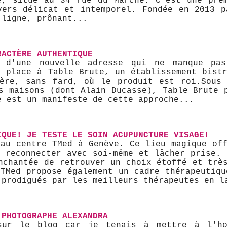
e, situé au 34 rue du Marché. C'est une pre
vers délicat et intemporel. Fondée en 2013 p
 ligne, prônant...
RACTÈRE AUTHENTIQUE
t d'une nouvelle adresse qui ne manque pas
é place à Table Brute, un établissement bistr
ère, sans fard, où le produit est roi. ​Sous
s maisons (dont Alain Ducasse), Table Brute 
e est un manifeste de cette approche...
IQUE! JE TESTE LE SOIN ACUPUNCTURE VISAGE!
 au centre TMed à Genève. Ce lieu magique off
e reconnecter avec soi-même et lâcher prise. 
nchantée de retrouver un choix étoffé et trè
 TMed propose également un cadre thérapeutiqu
 prodigués par les meilleurs thérapeutes en l
 PHOTOGRAPHE ALEXANDRA
sur le blog car je tenais à mettre à l'ho