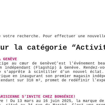
e votre recherche. Pour effectuer une nouvel
our la catégorie “Activi
À GENÈVE
ige au cœur de Genève ​C’est l’événement b
in indépendant (Flagship) à Genève. Rendez-vo
te s'apprête à scintiller d'un nouvel éclat
rique en inaugurant son premier magasin indép
tendant sur 318 m², promet de redéfinir l’exp
ARISIENNE S'INVITE CHEZ BONGÉNIE!
ve ! Du 13 mars au 16 juin 2025, la marque de