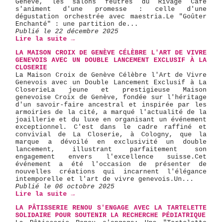
Genève, les salons feutrés du Rivage Café
s'animent d'une promesse : celle d'une
dégustation orchestrée avec maestria. ​Le "Goûter
Enchanté" : une partition de...
Publié le 22 décembre 2025
Lire la suite →
LA MAISON CROIX DE GENÈVE CÉLÈBRE L'ART DE VIVRE
GENEVOIS AVEC UN DOUBLE LANCEMENT EXCLUSIF À LA
CLOSERIE
La Maison Croix de Genève Célèbre l'Art de Vivre
Genevois avec un Double Lancement Exclusif à La
Closerie ​La jeune et prestigieuse Maison
genevoise Croix de Genève, fondée sur l'héritage
d'un savoir-faire ancestral et inspirée par les
armoiries de la cité, a marqué l'actualité de la
joaillerie et du luxe en organisant un événement
exceptionnel. C'est dans le cadre raffiné et
convivial de La Closerie, à Cologny, que la
marque a dévoilé en exclusivité un double
lancement, illustrant parfaitement son
engagement envers l'excellence suisse. ​Cet
événement a été l'occasion de présenter de
nouvelles créations qui incarnent l'élégance
intemporelle et l'art de vivre genevois. ​Un...
Publié le 06 octobre 2025
Lire la suite →
LA PÂTISSERIE RENOU S'ENGAGE AVEC LA TARTELETTE
SOLIDAIRE POUR SOUTENIR LA RECHERCHE PÉDIATRIQUE