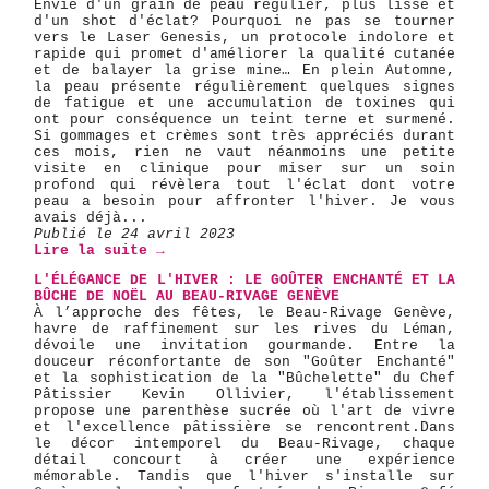
Envie d'un grain de peau régulier, plus lisse et
d'un shot d'éclat? Pourquoi ne pas se tourner
vers le Laser Genesis, un protocole indolore et
rapide qui promet d'améliorer la qualité cutanée
et de balayer la grise mine… En plein Automne,
la peau présente régulièrement quelques signes
de fatigue et une accumulation de toxines qui
ont pour conséquence un teint terne et surmené.
Si gommages et crèmes sont très appréciés durant
ces mois, rien ne vaut néanmoins une petite
visite en clinique pour miser sur un soin
profond qui révèlera tout l'éclat dont votre
peau a besoin pour affronter l'hiver. Je vous
avais déjà...
Publié le 24 avril 2023
Lire la suite →
L'ÉLÉGANCE DE L'HIVER : LE GOÛTER ENCHANTÉ ET LA
BÛCHE DE NOËL AU BEAU-RIVAGE GENÈVE
​À l’approche des fêtes, le Beau-Rivage Genève,
havre de raffinement sur les rives du Léman,
dévoile une invitation gourmande. Entre la
douceur réconfortante de son "Goûter Enchanté"
et la sophistication de la "Bûchelette" du Chef
Pâtissier Kevin Ollivier, l'établissement
propose une parenthèse sucrée où l'art de vivre
et l'excellence pâtissière se rencontrent. ​Dans
le décor intemporel du Beau-Rivage, chaque
détail concourt à créer une expérience
mémorable. Tandis que l'hiver s'installe sur