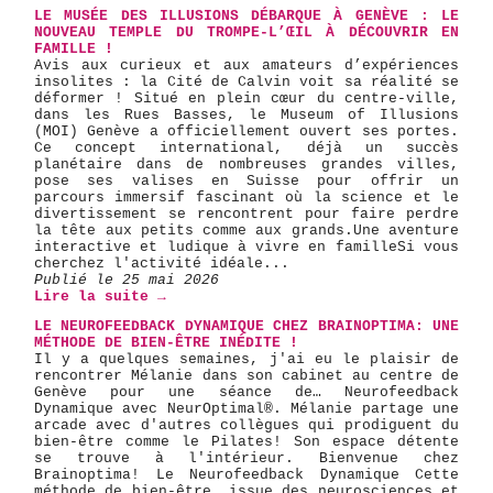
LE MUSÉE DES ILLUSIONS DÉBARQUE À GENÈVE : LE
NOUVEAU TEMPLE DU TROMPE-L’ŒIL À DÉCOUVRIR EN
FAMILLE !
Avis aux curieux et aux amateurs d’expériences
insolites : la Cité de Calvin voit sa réalité se
déformer ! Situé en plein cœur du centre-ville,
dans les Rues Basses, le Museum of Illusions
(MOI) Genève a officiellement ouvert ses portes.
Ce concept international, déjà un succès
planétaire dans de nombreuses grandes villes,
pose ses valises en Suisse pour offrir un
parcours immersif fascinant où la science et le
divertissement se rencontrent pour faire perdre
la tête aux petits comme aux grands. ​Une aventure
interactive et ludique à vivre en famille ​Si vous
cherchez l'activité idéale...
Publié le 25 mai 2026
Lire la suite →
LE NEUROFEEDBACK DYNAMIQUE CHEZ BRAINOPTIMA: UNE
MÉTHODE DE BIEN-ÊTRE INÉDITE !
Il y a quelques semaines, j'ai eu le plaisir de
rencontrer Mélanie dans son cabinet au centre de
Genève pour une séance de… Neurofeedback
Dynamique avec NeurOptimal®️. Mélanie partage une
arcade avec d'autres collègues qui prodiguent du
bien-être comme le Pilates! Son espace détente
se trouve à l'intérieur. Bienvenue chez
Brainoptima! Le Neurofeedback Dynamique Cette
méthode de bien-être, issue des neurosciences et