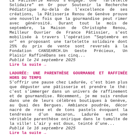
La Pâtisserie Renou s'engage: Une "Tartelette
Solidaire" en Or pour Soutenir la Recherche
Pédiatrique Au-delà de l'excellence de ses
créations, la Pâtisserie Renou de Genève prouve
une nouvelle fois que la gourmandise peut rimer
avec générosité. Durant tout le mois de
septembre, la Maison de Christophe Renou,
Meilleur Ouvrier de France Pâtissier, s'est
mobilisée à travers l'opération "Septembre en
or" en proposant une tartelette solidaire dont
25% du prix de vente sont reversés à la
Fondation CANSEARCH. ​Un Geste Précieux, Un
Plaisir Raffiné ​Dans ses cinq...
Publié le 24 septembre 2025
Lire la suite →
LADURÉE: UNE PARENTHÈSE GOURMANDE ET RAFFINÉE
HORS DU TEMPS
​S'offrir une pause chez Ladurée, c'est bien plus
que déguster une pâtisserie et prendre le thé:
c'est s'immerger dans un univers de raffinement
et de gourmandise. Récemment, je me suis rendue
dans une de leurs célèbres boutiques à Genève,
au Quai des Bergues. Ambiance poudrée, décor
nacré de rose et de tons pastels évoquant la
tendresse d'un macaron… Ladurée est une
véritable parenthèse onirique dans le tumulte de
la ville! L'air y est doux, teinté d'une...
Publié le 16 septembre 2025
Lire la suite →