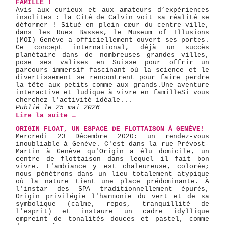
FAMILLE !
Avis aux curieux et aux amateurs d’expériences
insolites : la Cité de Calvin voit sa réalité se
déformer ! Situé en plein cœur du centre-ville,
dans les Rues Basses, le Museum of Illusions
(MOI) Genève a officiellement ouvert ses portes.
Ce concept international, déjà un succès
planétaire dans de nombreuses grandes villes,
pose ses valises en Suisse pour offrir un
parcours immersif fascinant où la science et le
divertissement se rencontrent pour faire perdre
la tête aux petits comme aux grands. ​Une aventure
interactive et ludique à vivre en famille ​Si vous
cherchez l'activité idéale...
Publié le 25 mai 2026
Lire la suite →
ORIGIN FLOAT, UN ESPACE DE FLOTTAISON À GENÈVE!
Mercredi 23 Décembre 2020: un rendez-vous
inoubliable à Genève. C'est dans la rue Prévost-
Martin à Genève qu'Origin a élu domicile, un
centre de flottaison dans lequel il fait bon
vivre. L'ambiance y est chaleureuse, colorée;
nous pénétrons dans un lieu totalement atypique
où la nature tient une place prédominante. À
l'instar des SPA traditionnellement épurés,
Origin privilégie l'harmonie du vert et de sa
symbolique (calme, repos, tranquillité de
l'esprit) et instaure un cadre idyllique
empreint de tonalités douces et pastel, comme