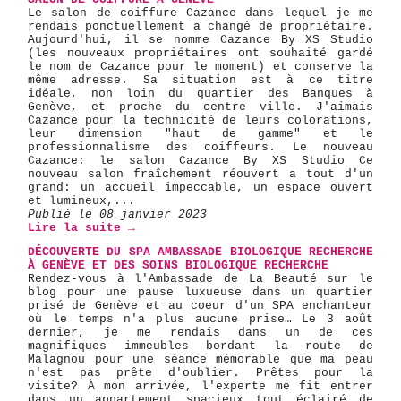
Le salon de coiffure Cazance dans lequel je me
rendais ponctuellement a changé de propriétaire.
Aujourd'hui, il se nomme Cazance By XS Studio
(les nouveaux propriétaires ont souhaité gardé
le nom de Cazance pour le moment) et conserve la
même adresse. Sa situation est à ce titre
idéale, non loin du quartier des Banques à
Genève, et proche du centre ville. J'aimais
Cazance pour la technicité de leurs colorations,
leur dimension "haut de gamme" et le
professionnalisme des coiffeurs. Le nouveau
Cazance: le salon Cazance By XS Studio Ce
nouveau salon fraîchement réouvert a tout d'un
grand: un accueil impeccable, un espace ouvert
et lumineux,...
Publié le 08 janvier 2023
Lire la suite →
DÉCOUVERTE DU SPA AMBASSADE BIOLOGIQUE RECHERCHE
À GENÈVE ET DES SOINS BIOLOGIQUE RECHERCHE
Rendez-vous à l'Ambassade de La Beauté sur le
blog pour une pause luxueuse dans un quartier
prisé de Genève et au coeur d'un SPA enchanteur
où le temps n'a plus aucune prise… Le 3 août
dernier, je me rendais dans un de ces
magnifiques immeubles bordant la route de
Malagnou pour une séance mémorable que ma peau
n'est pas prête d'oublier. Prêtes pour la
visite? À mon arrivée, l'experte me fit entrer
dans un appartement spacieux tout éclairé de