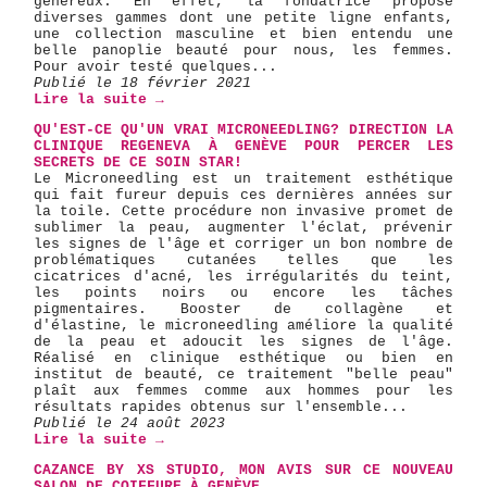
généreux. En effet, la fondatrice propose
diverses gammes dont une petite ligne enfants,
une collection masculine et bien entendu une
belle panoplie beauté pour nous, les femmes.
Pour avoir testé quelques...
Publié le 18 février 2021
Lire la suite →
QU'EST-CE QU'UN VRAI MICRONEEDLING? DIRECTION LA
CLINIQUE REGENEVA À GENÈVE POUR PERCER LES
SECRETS DE CE SOIN STAR!
Le Microneedling est un traitement esthétique
qui fait fureur depuis ces dernières années sur
la toile. Cette procédure non invasive promet de
sublimer la peau, augmenter l'éclat, prévenir
les signes de l'âge et corriger un bon nombre de
problématiques cutanées telles que les
cicatrices d'acné, les irrégularités du teint,
les points noirs ou encore les tâches
pigmentaires. Booster de collagène et
d'élastine, le microneedling améliore la qualité
de la peau et adoucit les signes de l'âge.
Réalisé en clinique esthétique ou bien en
institut de beauté, ce traitement "belle peau"
plaît aux femmes comme aux hommes pour les
résultats rapides obtenus sur l'ensemble...
Publié le 24 août 2023
Lire la suite →
CAZANCE BY XS STUDIO, MON AVIS SUR CE NOUVEAU
SALON DE COIFFURE À GENÈVE