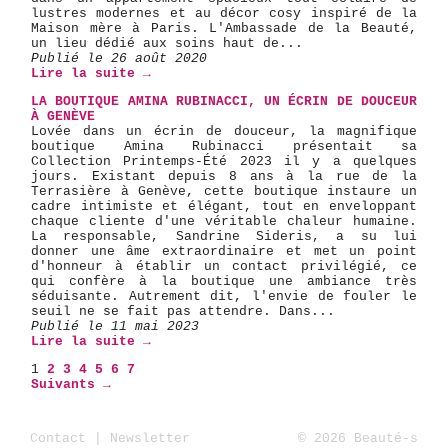
lustres modernes et au décor cosy inspiré de la
Maison mère à Paris. L'Ambassade de la Beauté,
un lieu dédié aux soins haut de...
Publié le 26 août 2020
Lire la suite →
LA BOUTIQUE AMINA RUBINACCI, UN ÉCRIN DE DOUCEUR
À GENÈVE
Lovée dans un écrin de douceur, la magnifique
boutique Amina Rubinacci présentait sa
Collection Printemps-Été 2023 il y a quelques
jours. Existant depuis 8 ans à la rue de la
Terrasière à Genève, cette boutique instaure un
cadre intimiste et élégant, tout en enveloppant
chaque cliente d'une véritable chaleur humaine.
La responsable, Sandrine Sideris, a su lui
donner une âme extraordinaire et met un point
d'honneur à établir un contact privilégié, ce
qui confère à la boutique une ambiance très
séduisante. Autrement dit, l'envie de fouler le
seuil ne se fait pas attendre. Dans...
Publié le 11 mai 2023
Lire la suite →
1
2
3
4
5
6
7
Suivants →
Contact
|
Newsletter
© 2026 Beauté-s