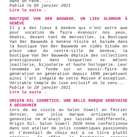
dans un rêve. ...
Publié le 05 janvier 2021
Lire la suite →
BOUTIQUE VAN DER BAUWEDE, UN LIEU GLAMOUR À
GENÈVE
Il y a des lieux à Genève qui n'ont autre que
pour vocation de faire évanouir nos yeux,
ébahis, devant tant de merveilles. La Boutique
Van Der Bauwede à Genève Visite et balade dans
la boutique Van Der Bauwede en vidéo Située en
plein cœur du centre-ville de Genève, la
boutique Van Der Bauwede déploie des collections
prestigieuses dans lesquelles se mêlent
joaillerie, bijouterie et haute horlogerie. Leur
renommée se fonde sur un savoir-faire de
génération en génération depuis 1890 perpétuant
ainsi l'art inégalé de cette Maison d'exception.
Véritable temple du luxe exclusif où le sens...
Publié le 28 janvier 2021
Lire la suite →
ORIGIN OIL COSMETICS: UNE BELLE MARQUE GENEVOISE
À DÉCOUVRIR
Lors de ma visite au Salon Siwell en février
dernier, une jolie marque artisanale et
genevoise ne m'avait pas laissée indifférente,
Origin Oil. Salon Siwell 2020 Anne confectionne
dans son atelier de jolis cosmétiques passionnés
et l'éventail de choix est à ce titre plutôt