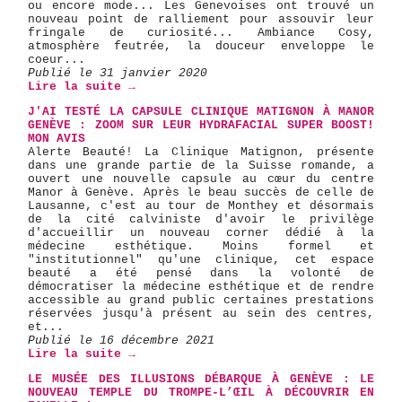
ou encore mode... Les Genevoises ont trouvé un
nouveau point de ralliement pour assouvir leur
fringale de curiosité... Ambiance Cosy,
atmosphère feutrée, la douceur enveloppe le
coeur...
Publié le 31 janvier 2020
Lire la suite →
J'AI TESTÉ LA CAPSULE CLINIQUE MATIGNON À MANOR
GENÈVE : ZOOM SUR LEUR HYDRAFACIAL SUPER BOOST!
MON AVIS
Alerte Beauté! La Clinique Matignon, présente
dans une grande partie de la Suisse romande, a
ouvert une nouvelle capsule au cœur du centre
Manor à Genève. Après le beau succès de celle de
Lausanne, c'est au tour de Monthey et désormais
de la cité calviniste d'avoir le privilège
d'accueillir un nouveau corner dédié à la
médecine esthétique. Moins formel et
"institutionnel" qu'une clinique, cet espace
beauté a été pensé dans la volonté de
démocratiser la médecine esthétique et de rendre
accessible au grand public certaines prestations
réservées jusqu'à présent au sein des centres,
et...
Publié le 16 décembre 2021
Lire la suite →
LE MUSÉE DES ILLUSIONS DÉBARQUE À GENÈVE : LE
NOUVEAU TEMPLE DU TROMPE-L’ŒIL À DÉCOUVRIR EN