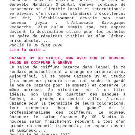
Rhône. ​Une nouvelle oasis de sérénité au cœur de
Genève ​Le Mandarin Oriental Genève continue de
surprendre sa clientèle locale et internationale
en élevant d’un cran ses standards d'excellence.
Cet été, l'établissement dévoile son tout
nouveau joyau : l’Ambassade Biologique
Recherche. Plus qu'un simple spa, cet espace
devient la destination ultime pour les esthètes
en quête de résultats visibles et d’un lâcher-
prise absolu. ...
Publié le 30 juin 2026
Lire la suite →
CAZANCE BY XS STUDIO, MON AVIS SUR CE NOUVEAU
SALON DE COIFFURE À GENÈVE
Le salon de coiffure Cazance dans lequel je me
rendais ponctuellement a changé de propriétaire.
Aujourd'hui, il se nomme Cazance By XS Studio
(les nouveaux propriétaires ont souhaité gardé
le nom de Cazance pour le moment) et conserve la
même adresse. Sa situation est à ce titre
idéale, non loin du quartier des Banques à
Genève, et proche du centre ville. J'aimais
Cazance pour la technicité de leurs colorations,
leur dimension "haut de gamme" et le
professionnalisme des coiffeurs. Le nouveau
Cazance: le salon Cazance By XS Studio Ce
nouveau salon fraîchement réouvert a tout d'un
grand: un accueil impeccable, un espace ouvert
et lumineux,...