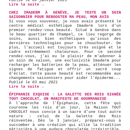
Publié le 08 janvier 2023
Lire la suite →
CHEZ IMADERM À GENÈVE, JE TESTE UN SOIN
SAISONNIER POUR REBOOSTER MA PEAU, MON AVIS
Si vous vous souvenez, je vous avais présenté le
centre médical esthétique Imaderm lors d'un
premier rendez-vous beauté. Situé à Genève dans
le beau quartier de Champel, ce lieu regorge de
soins, aussi bien esthétiques qu'issus des
dernières technologies pour se chouchouter. De
plus, l'accueil est toujours très soigné et le
cadre extrêmement chaleureux. Pour ce second
rendez-vous, j'ai eu le plaisir de m'adonner à
un soin de saison, une exclusivité Imaderm pour
recharger les batteries de la peau, atténuer les
signes de fatigue et offrir un sacré coup
d'éclat. Cette pause beauté est recommandée aux
changements saisonniers pour aider l'épiderme...
Publié le 03 mai 2021
Lire la suite →
ÉPIPHANIE EXQUISE : LA GALETTE DES ROIS SIGNÉE
TOUT CHOCOLAT, UN MANIFESTE DE GOURMANDISE
À l'approche de l'Épiphanie, cette fête qui
couronne les rois d'un jour, la Maison TOUT
CHOCOLAT nous convie à un sacre d'une tout autre
nature : celui de la Galette des Rois
réinventée. Dès le 3 janvier, préparez-vous à
succomber à une création qui allie la tradition
pâtissière à une audace chocolatée irrésistible.