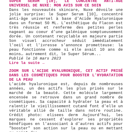
SUPER SERUM [10], LE CONCENTRÉ ANTI-ÂGE
UNIVERSEL DE NUXE: MON AVIS SUR CE SOIN
Dans les nouveautés skincare, Nuxe dévoile une
jolie surprise: le Super Serum [10], concentré
anti-âge universel à base d'Acide Hyaluronique
dans un format 50 ML. L'esthétique du Flacon est
très réussie et renferme des petites perles
nageant au coeur d'une galénique somptueusement
dorée. Un contenant recyclable en majeure partie
Son visuel accrocheur séduit immédiatement
l'oeil et l'ivresse s'annonce prometteuse: la
peau fonctionne comme si elle avait 10 ans de
moins… autrement dit, le Super Sérum...
Publié le 16 mars 2023
Lire la suite →
ZOOM SUR L'ACIDE HYALURONIQUE, CET ACTIF PRISÉ
DANS LES COSMÉTIQUES POUR BOOSTER L'HYDRATATION
DE LA PEAU
L'acide hyaluronique est, depuis de nombreuses
années, un des actifs les plus prisés sur le
marché de la beauté. Cette molécule largement
encensée se retrouve dans un grand nombre de
cosmétiques. Sa capacité à hydrater la peau et à
ralentir le vieillissement cutané font d'elle un
véritable allié de taille dans notre routine.
Crédit photo: elisees derm Aujourd'hui, les
marques ne cessent d'explorer ses propriétés
bénéfiques en l'associant à d'autres actifs pour
"booster" son action sur la peau ou en mettant