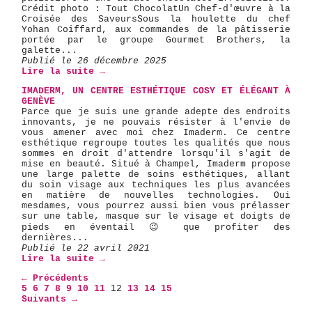
Crédit photo : Tout Chocolat ​Un Chef-d'œuvre à la
Croisée des Saveurs ​Sous la houlette du chef
Yohan Coiffard, aux commandes de la pâtisserie
portée par le groupe Gourmet Brothers, la
galette...
Publié le 26 décembre 2025
Lire la suite →
IMADERM, UN CENTRE ESTHÉTIQUE COSY ET ÉLÉGANT À
GENÈVE
Parce que je suis une grande adepte des endroits
innovants, je ne pouvais résister à l'envie de
vous amener avec moi chez Imaderm. Ce centre
esthétique regroupe toutes les qualités que nous
sommes en droit d'attendre lorsqu'il s'agit de
mise en beauté. Situé à Champel, Imaderm propose
une large palette de soins esthétiques, allant
du soin visage aux techniques les plus avancées
en matière de nouvelles technologies. Oui
mesdames, vous pourrez aussi bien vous prélasser
sur une table, masque sur le visage et doigts de
pieds en éventail 😉 que profiter des
dernières...
Publié le 22 avril 2021
Lire la suite →
← Précédents
5
6
7
8
9
10
11
12
13
14
15
Suivants →