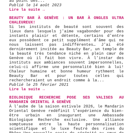
au point des...
Publié le 14 août 2023
Lire la suite →
BEAUTY BAR À GENÈVE : UN BAR À ONGLES ULTRA
CHALEUREUX!
Si les instituts de beauté sont souvent des
lieux dans lesquels j'aime vagabonder pour des
instants plaisir et détente, certains d'entre
eux possèdent ce petit supplément d'âme qui ne
nous laissent pas indifférentes… J'ai été
dernièrement invitée au Beauty Bar, un temple de
la beauté très tendance niché en plein cœur de
Genève où il fait bon vivre. À l'instar des
instituts aux ambiances souvent impersonnelles,
celui-ci affirme une personnalité bien à lui!
Chaleur humaine et bonne humeur rythment le
Beauty Bar et pour toutes celles qui
rechercheraient un endroit comme à la...
Publié le 25 février 2021
Lire la suite →
BIOLOGIQUE RECHERCHE POSE SES VALISES AU
MANDARIN ORIENTAL À GENÈVE
À l’aube de la saison estivale 2026, le Mandarin
Oriental Genève redéfinit l’expérience du bien-
être urbain en inaugurant une Ambassade
Biologique Recherche exclusive. Une alliance
somptueuse entre la haute personnalisation
scientifique et le luxe feutré des rives du