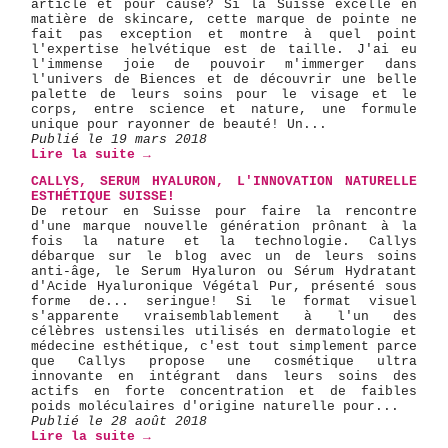
article et pour cause? Si la Suisse excelle en
matière de skincare, cette marque de pointe ne
fait pas exception et montre à quel point
l'expertise helvétique est de taille. J'ai eu
l'immense joie de pouvoir m'immerger dans
l'univers de Biences et de découvrir une belle
palette de leurs soins pour le visage et le
corps, entre science et nature, une formule
unique pour rayonner de beauté! Un...
Publié le 19 mars 2018
Lire la suite →
CALLYS, SERUM HYALURON, L'INNOVATION NATURELLE
ESTHÉTIQUE SUISSE!
De retour en Suisse pour faire la rencontre
d'une marque nouvelle génération prônant à la
fois la nature et la technologie. Callys
débarque sur le blog avec un de leurs soins
anti-âge, le Serum Hyaluron ou Sérum Hydratant
d'Acide Hyaluronique Végétal Pur, présenté sous
forme de... seringue! Si le format visuel
s'apparente vraisemblablement à l'un des
célèbres ustensiles utilisés en dermatologie et
médecine esthétique, c'est tout simplement parce
que Callys propose une cosmétique ultra
innovante en intégrant dans leurs soins des
actifs en forte concentration et de faibles
poids moléculaires d'origine naturelle pour...
Publié le 28 août 2018
Lire la suite →