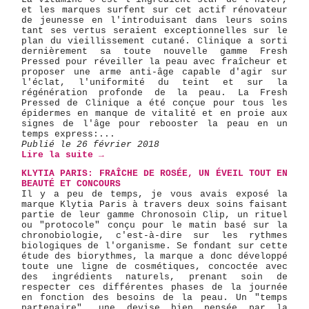
et les marques surfent sur cet actif rénovateur
de jeunesse en l'introduisant dans leurs soins
tant ses vertus seraient exceptionnelles sur le
plan du vieillissement cutané. Clinique a sorti
dernièrement sa toute nouvelle gamme Fresh
Pressed pour réveiller la peau avec fraîcheur et
proposer une arme anti-âge capable d'agir sur
l'éclat, l'uniformité du teint et sur la
régénération profonde de la peau. La Fresh
Pressed de Clinique a été conçue pour tous les
épidermes en manque de vitalité et en proie aux
signes de l'âge pour rebooster la peau en un
temps express:...
Publié le 26 février 2018
Lire la suite →
KLYTIA PARIS: FRAÎCHE DE ROSÉE, UN ÉVEIL TOUT EN
BEAUTÉ ET CONCOURS
Il y a peu de temps, je vous avais exposé la
marque Klytia Paris à travers deux soins faisant
partie de leur gamme Chronosoin Clip, un rituel
ou "protocole" conçu pour le matin basé sur la
chronobiologie, c'est-à-dire sur les rythmes
biologiques de l'organisme. Se fondant sur cette
étude des biorythmes, la marque a donc développé
toute une ligne de cosmétiques, concoctée avec
des ingrédients naturels, prenant soin de
respecter ces différentes phases de la journée
en fonction des besoins de la peau. Un "temps
partenaire", une devise bien pensée par la