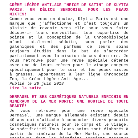
CRÈME LÉGÈRE ANTI-AGE "NEIGE DE SATIN" DE KLYTIA
PARIS: UN DÉLICE SENSORIEL POUR LES PEAUX
MIXTES!
Comme vous vous en doutez, Klytia Paris est une
marque que j'affectionne et c'est toujours un
plaisir de revenir vers elle pour vous faire
découvrir leurs merveilles. Leur expertise de
pointe et la conception de la Chronobiologie
m'ont totalement séduite, sans parler des
galéniques et des parfums de leurs soins
toujours étudiés dans le but de s'accorder
parfaitement avec la mission de ces derniers. Je
vous retrouve pour une revue spéciale détente
avec une de leurs crèmes pour le visage conçues
spécifiquement pour le soir et les peaux mixtes
à grasses. Appartenant à leur ligne Chronosoin
Zen, la Crème Légère Anti-Age...
Publié le 28 juin 2018
Lire la suite →
DERMASEL ET SES COSMÉTIQUES NATURELS ENRICHIS EN
MINÉRAUX DE LA MER MORTE: UNE ROUTINE DE TOUTE
BEAUTÉ!
Je vous retrouve pour une revue spéciale
DermaSel, une marque allemande existant depuis
40 ans qui s'attache à concocter divers produits
cosmétiques naturels pour le corps et le visage.
Sa spécificité? Tous leurs soins sont élaborés à
partir de minéraux de la Mer Morte, une source