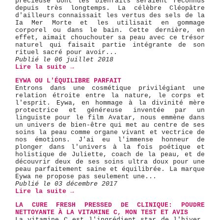
précieuse dont les bienfaits seraient reconnus
depuis très longtemps. La célèbre Cléopâtre
d'ailleurs connaissait les vertus des sels de la
Ia Mer Morte et les utilisait en gommage
corporel ou dans le bain. Cette dernière, en
effet, aimait chouchouter sa peau avec ce trésor
naturel qui faisait partie intégrante de son
rituel sacré pour avoir...
Publié le 06 juillet 2018
Lire la suite →
EYWA OU L'ÉQUILIBRE PARFAIT
Entrons dans une cosmétique privilégiant une
relation étroite entre la nature, le corps et
l'esprit. Eywa, en hommage à la divinité mère
protectrice et généreuse inventée par un
linguiste pour le film Avatar, nous emmène dans
un univers de bien-être qui met au centre de ses
soins la peau comme organe vivant et vectrice de
nos émotions. J'ai eu l'immense honneur de
plonger dans l'univers à la fois poétique et
holistique de Juliette, coach de la peau, et de
découvrir deux de ses soins ultra doux pour une
peau parfaitement saine et équilibrée. La marque
Eywa ne propose pas seulement une...
Publié le 03 décembre 2017
Lire la suite →
LA CURE FRESH PRESSED DE CLINIQUE: POUDRE
NETTOYANTE À LA VITAMINE C, MON TEST ET AVIS
La vitamine C est l'ingrédient star de l'hiver,