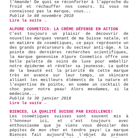
l'Amande! De quoi se réconforter à l'approche du
froid et réchauffer nos coeurs. Si vous ne
connaissez pas la marque, vous...
Publié le 08 novembre 2018
Lire la suite →
ALPURE COSMETICS: LA CRÈME DÉFENSE EN ACTION
C'est toujours un plaisir de découvrir de
nouvelles marques venant de ma Suisse natale, et
en matière de cosmétiques, ce pays représente un
des grands précurseurs du secteur anti-âge. A la
pointe des dernières recherches scientifiques,
la marque genevoise Alpure Cosmetics offre une
belle palette de soins de luxe pour embellir
notre épiderme et révéler sa jeunesse. La quête
de la beauté est la priorité de cette marque
très en avance sur leur temps, un skincare
alliant les meilleurs éléments de la nature et
l'expertise de pointe, en somme un cocktail de
choc pour notre peau! Alors mesdames, si la
médecine...
Publié le 30 janvier 2018
Lire la suite →
BIENCES, LA QUALITÉ SUISSE PAR EXCELLENCE!
Les cosmétiques suisses sont souvent mis à
l'honneur ici, et c'est toujours avec
enthousiasme que je viens vous dévoiler des
pépites de mon cher et tendre pays! La marque
Biences fait aujourd'hui l'objet du présent