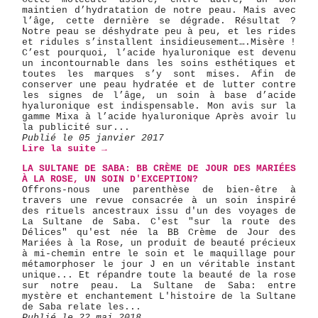
maintien d’hydratation de notre peau. Mais avec
l’âge, cette dernière se dégrade. Résultat ?
Notre peau se déshydrate peu à peu, et les rides
et ridules s’installent insidieusement….Misère !
C’est pourquoi, l’acide hyaluronique est devenu
un incontournable dans les soins esthétiques et
toutes les marques s’y sont mises. Afin de
conserver une peau hydratée et de lutter contre
les signes de l’âge, un soin à base d’acide
hyaluronique est indispensable. Mon avis sur la
gamme Mixa à l’acide hyaluronique Après avoir lu
la publicité sur...
Publié le 05 janvier 2017
Lire la suite →
LA SULTANE DE SABA: BB CRÈME DE JOUR DES MARIÉES
À LA ROSE, UN SOIN D'EXCEPTION?
Offrons-nous une parenthèse de bien-être à
travers une revue consacrée à un soin inspiré
des rituels ancestraux issu d'un des voyages de
La Sultane de Saba. C'est "sur la route des
Délices" qu'est née la BB Crème de Jour des
Mariées à la Rose, un produit de beauté précieux
à mi-chemin entre le soin et le maquillage pour
métamorphoser le jour J en un véritable instant
unique... Et répandre toute la beauté de la rose
sur notre peau. La Sultane de Saba: entre
mystère et enchantement L'histoire de la Sultane
de Saba relate les...
Publié le 22 mai 2018