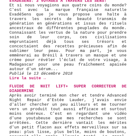
EVADÉSENS: 3 VOYAGES À TRAVERS LES SENS!
Et si nous voyagions aux quatre coins du monde?
C'est avec la marque française naturelle
EvadéSens que je vous propose une halte à
travers les secrets de beauté transmis de
génération en générations et issus des rituels
ancestraux de différentes peuplades du monde.
Connaissant les vertus de la nature pour prendre
soin de leur corps, ces civilisations
empruntaient déjà tous ses trésors et
concoctaient des recettes précieuses afin de
sublimer leur peau. Pour ma part, je vous
emmènerai au Brésil à travers un masque et une
crème pour révéler l'éclat de votre visage, à
Madagascar pour une peau fraîchement apaisée
autour d'un sérum...
Publié le 13 décembre 2018
Lire la suite →
FLUIDE DE NUIT LIFT+ SUPER CORRECTEUR DE
DIADERMINE
Après avoir terminé mon cher et tendre Advanced
Night Repair d'Estée Lauder, j'avais envie
d'aller chercher un peu ailleurs et me tourner
vers un produit tout aussi efficace et surtout
moins onéreux. C'est en regardant une vidéo
d'une youtubeuse que mes recherches se sont
arrêtées. Cette dernière vantait les mérites
d'un petit flacon aux effets merveilleux sur sa
peau: plus lisse, plus belle, moins de boutons,