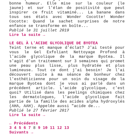
bonne humeur. Elle mise sur la couleur (le
jaune) et sur l'élan de positivité que peut
inspirer ce fruit vitaminé... La banane dans
tous ses états avec Wonder Cocotte! Wonder
Cocotte: Quand le sachet surprises de notre
enfance se transforme en boîte...
Publié le 31 juillet 2019
Lire la suite →
LE GEL À L'ACIDE GLYCOLIQUE DE BYOTEA
Teint terne et manque d'éclat? J'ai testé pour
vous le Gel Exfoliant Nettoyage Profond à
l'acide glycolique de la marque Byotea. Il
s'agit d'un traitement sur 3 semaines qui promet
une peau plus lisse, plus hydratée et plus
lumineuse. Tout ce dont j'ai besoin! Je l'ai
découvert suite à ma séance de bonheur chez
l'esthéticienne pour un soin du visage de la
marque Byotea dont je vous ai parlé dans un
précédent article. L'acide glycolique, c'est
quoi? Utilisé dans les peelings chimiques chez
les dermatologues, l'acide glycolique fait
partie de la famille des acides alpha hydroxylés
(AHA, AAH). Appelée aussi "acide de...
Publié le 27 février 2017
Lire la suite →
← Précédents
3
4
5
6
7
8
9
10
11
12
13
Suivants →