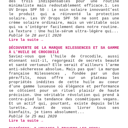
des trois indispensables pour une routine
minimaliste mais redoutablement efficace. ​1. Les
UV Drops SPF 50 : Le soin solaire innovant ​C’est
le produit qui a réinventé la protection
solaire. Les UV Drops SPF 50 ne sont pas une
crème solaire ordinaire, mais un véritable soin
qui va s'intégrer facilement dans notre routine. ​
La Texture : Une huile-sérum ultra-légère qui...
Publié le 28 avril 2026
Lire la suite →
DÉCOUVERTE DE LA MARQUE NILESSENCES ET SA GAMME
À L'HUILE DE CROCODILE
Saviez-vous que l'huile de Crocodile, aussi
étonnant soit-il, regorgeait de secrets beauté
et santé vertueux? Elle serait d'ailleurs l'arme
anti-sécheresse absolue… Mais pas que! La marque
française Nilessences , fondée par un duo
père/fils, nous offre sur un plateau les
propriétés inédites de cette huile au coeur
d'une gamme luxueuse où élégance et performance
se côtoient pour un rituel plaisir de haute
précision. Une véritable révolution qui prend à
contre-pied la tendance des cosmétiques vegans.
Et un actif qui, pourtant, existe depuis belle
lurette… Avant de vous livrer tous ses
bienfaits, je tiens absolument...
Publié le 25 mai 2020
Lire la suite →