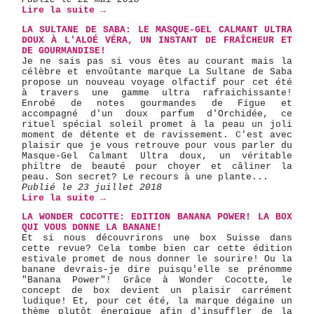
Lire la suite →
LA SULTANE DE SABA: LE MASQUE-GEL CALMANT ULTRA
DOUX À L'ALOÉ VÉRA, UN INSTANT DE FRAÎCHEUR ET
DE GOURMANDISE!
Je ne sais pas si vous êtes au courant mais la
célèbre et envoûtante marque La Sultane de Saba
propose un nouveau voyage olfactif pour cet été
à travers une gamme ultra rafraichissante!
Enrobé de notes gourmandes de Figue et
accompagné d'un doux parfum d'Orchidée, ce
rituel spécial soleil promet à la peau un joli
moment de détente et de ravissement. C'est avec
plaisir que je vous retrouve pour vous parler du
Masque-Gel Calmant Ultra doux, un véritable
philtre de beauté pour choyer et câliner la
peau. Son secret? Le recours à une plante...
Publié le 23 juillet 2018
Lire la suite →
LA WONDER COCOTTE: EDITION BANANA POWER! LA BOX
QUI VOUS DONNE LA BANANE!
Et si nous découvrirons une box Suisse dans
cette revue? Cela tombe bien car cette édition
estivale promet de nous donner le sourire! Ou la
banane devrais-je dire puisqu'elle se prénomme
"Banana Power"! Grâce à Wonder Cocotte, le
concept de box devient un plaisir carrément
ludique! Et, pour cet été, la marque dégaine un
thème plutôt énergique afin d'insuffler de la