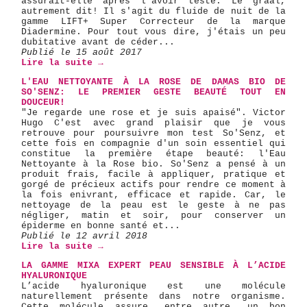
assurait-elle après l'avoir testé. Le graal,
autrement dit! Il s'agit du fluide de nuit de la
gamme LIFT+ Super Correcteur de la marque
Diadermine. Pour tout vous dire, j'étais un peu
dubitative avant de céder...
Publié le 15 août 2017
Lire la suite →
L'EAU NETTOYANTE À LA ROSE DE DAMAS BIO DE
SO'SENZ: LE PREMIER GESTE BEAUTÉ TOUT EN
DOUCEUR!
"Je regarde une rose et je suis apaisé". Victor
Hugo C'est avec grand plaisir que je vous
retrouve pour poursuivre mon test So'Senz, et
cette fois en compagnie d'un soin essentiel qui
constitue la première étape beauté: l'Eau
Nettoyante à la Rose bio. So'Senz a pensé à un
produit frais, facile à appliquer, pratique et
gorgé de précieux actifs pour rendre ce moment à
la fois enivrant, efficace et rapide. Car, le
nettoyage de la peau est le geste à ne pas
négliger, matin et soir, pour conserver un
épiderme en bonne santé et...
Publié le 12 avril 2018
Lire la suite →
LA GAMME MIXA EXPERT PEAU SENSIBLE À L’ACIDE
HYALURONIQUE
L’acide hyaluronique est une molécule
naturellement présente dans notre organisme.
Cette molécule assure, entre autre, un bon