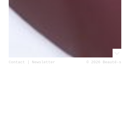
Contact
|
Newsletter
© 2026 Beauté-s
Accueil
Beauté
Soins du visage
Fire &
Snow, la nouvelle cure de Dr. Levy à essayer
absolument ! Mon avis
Publié le 04 mai 2025
par Valérie
Commentaires ↓