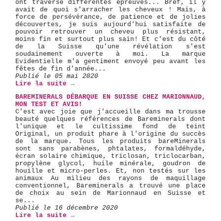
ont traversé différentes épreuves... Bref, il y
avait de quoi s'arracher les cheveux ! Mais, à
force de persévérance, de patience et de jolies
découvertes, je suis aujourd'hui satisfaite de
pouvoir retrouver un cheveu plus résistant,
moins fin et surtout plus sain! Et c'est du côté
de la Suisse qu'une révélation s'est
soudainement ouverte à moi. La marque
Evidentielle m'a gentiment envoyé peu avant les
fêtes de fin d'année...
Publié le 05 mai 2020
Lire la suite →
BAREMINERALS DÉBARQUE EN SUISSE CHEZ MARIONNAUD,
MON TEST ET AVIS!
C'est avec joie que j'accueille dans ma trousse
beauté quelques références de Bareminerals dont
l'unique et le cultissime fond de teint
Original, un produit phare à l'origine du succès
de la marque. Tous les produits bareMinerals
sont sans parabènes, phtalates, formaldéhyde,
écran solaire chimique, triclosan, triclocarban,
propylène glycol, huile minérale, goudron de
houille et micro-perles. Et, non testés sur les
animaux Au milieu des rayons de maquillage
conventionnel, Bareminerals a trouvé une place
de choix au sein de Marionnaud en Suisse et
se...
Publié le 16 décembre 2020
Lire la suite →