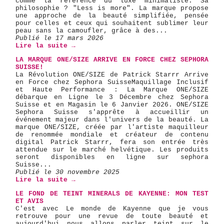
comme la référence du luxe minimaliste. Sa
philosophie ? "Less is more". La marque propose
une approche de la beauté simplifiée, pensée
pour celles et ceux qui souhaitent sublimer leur
peau sans la camoufler, grâce à des...
Publié le 17 mars 2026
Lire la suite →
LA MARQUE ONE/SIZE ARRIVE EN FORCE CHEZ SEPHORA
SUISSE!
La Révolution ONE/SIZE de Patrick Starrr Arrive
en Force chez Sephora Suisse ​Maquillage Inclusif
et Haute Performance : La Marque ONE/SIZE
débarque en Ligne le 3 Décembre chez Sephora
Suisse et en Magasin le 6 Janvier 2026. ONE/SIZE ​
Sephora Suisse s'apprête à accueillir un
événement majeur dans l'univers de la beauté. La
marque ONE/SIZE, créée par l'artiste maquilleur
de renommée mondiale et créateur de contenu
digital Patrick Starrr, fera son entrée très
attendue sur le marché helvétique. Les produits
seront disponibles en ligne sur sephora
Suisse...
Publié le 30 novembre 2025
Lire la suite →
LE FOND DE TEINT MINERALS DE KAYENNE: MON TEST
ET AVIS
C'est avec Le monde de Kayenne que je vous
retrouve pour une revue de toute beauté et
aujourd'hui nous allons parler teint sur le