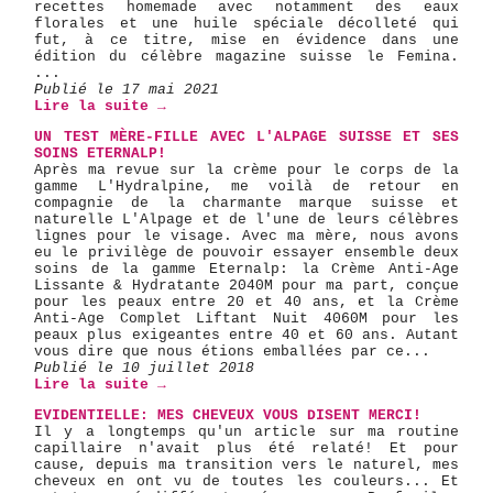
recettes homemade avec notamment des eaux
florales et une huile spéciale décolleté qui
fut, à ce titre, mise en évidence dans une
édition du célèbre magazine suisse le Femina.
...
Publié le 17 mai 2021
Lire la suite →
UN TEST MÈRE-FILLE AVEC L'ALPAGE SUISSE ET SES
SOINS ETERNALP!
Après ma revue sur la crème pour le corps de la
gamme L'Hydralpine, me voilà de retour en
compagnie de la charmante marque suisse et
naturelle L'Alpage et de l'une de leurs célèbres
lignes pour le visage. Avec ma mère, nous avons
eu le privilège de pouvoir essayer ensemble deux
soins de la gamme Eternalp: la Crème Anti-Age
Lissante & Hydratante 2040M pour ma part, conçue
pour les peaux entre 20 et 40 ans, et la Crème
Anti-Age Complet Liftant Nuit 4060M pour les
peaux plus exigeantes entre 40 et 60 ans. Autant
vous dire que nous étions emballées par ce...
Publié le 10 juillet 2018
Lire la suite →
EVIDENTIELLE: MES CHEVEUX VOUS DISENT MERCI!
Il y a longtemps qu'un article sur ma routine
capillaire n'avait plus été relaté! Et pour
cause, depuis ma transition vers le naturel, mes
cheveux en ont vu de toutes les couleurs... Et