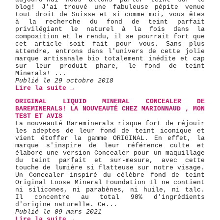
blog! J'ai trouvé une fabuleuse pépite venue
tout droit de Suisse et si comme moi, vous êtes
à la recherche du fond de teint parfait
privilégiant le naturel à la fois dans la
composition et le rendu, il se pourrait fort que
cet article soit fait pour vous. Sans plus
attendre, entrons dans l'univers de cette jolie
marque artisanale bio totalement inédite et cap
sur leur produit phare, le fond de teint
Minerals! ...
Publié le 29 octobre 2018
Lire la suite →
ORIGINAL LIQUID MINERAL CONCEALER DE
BAREMINERALS! LA NOUVEAUTÉ CHEZ MARIONNAUD , MON
TEST ET AVIS
La nouveauté Bareminerals risque fort de réjouir
les adeptes de leur fond de teint iconique et
vient étoffer la gamme ORIGINAL. En effet, la
marque s'inspire de leur référence culte et
élabore une version Concealer pour un maquillage
du teint parfait et sur-mesure, avec cette
touche de lumière si flatteuse sur notre visage.
Un Concealer inspiré du célèbre fond de teint
Original Loose Mineral Foundation Il ne contient
ni silicones, ni parabènes, ni huile, ni talc.
Il concentre au total 90% d'ingrédients
d'origine naturelle. Ce...
Publié le 09 mars 2021
Lire la suite →