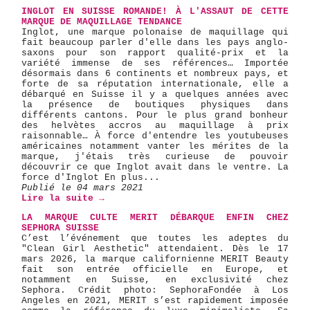
INGLOT EN SUISSE ROMANDE! À L'ASSAUT DE CETTE
MARQUE DE MAQUILLAGE TENDANCE
Inglot, une marque polonaise de maquillage qui
fait beaucoup parler d'elle dans les pays anglo-
saxons pour son rapport qualité-prix et la
variété immense de ses références… Importée
désormais dans 6 continents et nombreux pays, et
forte de sa réputation internationale, elle a
débarqué en Suisse il y a quelques années avec
la présence de boutiques physiques dans
différents cantons. Pour le plus grand bonheur
des helvètes accros au maquillage à prix
raisonnable… À force d'entendre les youtubeuses
américaines notamment vanter les mérites de la
marque, j'étais très curieuse de pouvoir
découvrir ce que Inglot avait dans le ventre. La
force d'Inglot En plus...
Publié le 04 mars 2021
Lire la suite →
LA MARQUE CULTE MERIT DÉBARQUE ENFIN CHEZ
SEPHORA SUISSE
C’est l’événement que toutes les adeptes du
"Clean Girl Aesthetic" attendaient. Dès le 17
mars 2026, la marque californienne MERIT Beauty
fait son entrée officielle en Europe, et
notamment en Suisse, en exclusivité chez
Sephora. Crédit photo: Sephora ​Fondée à Los
Angeles en 2021, MERIT s’est rapidement imposée