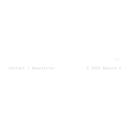
Contact
|
Newsletter
© 2026 Beauté-s
Accueil
Beauté
Maquillage
La marque
ONE/SIZE arrive en force chez Sephora Suisse!
Publié le 30 novembre 2025
par Valérie
Commentaires ↓