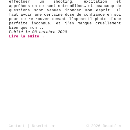
effectuer un shooting, excitation et
appréhension se sont entremêlées… et beaucoup de
questions sont venues inonder mon esprit. Il
faut avoir une certaine dose de confiance en soi
pour se retrouver devant l'appareil photo d'une
parfaite inconnue… et j'en manque cruellement
bien que mon...
Publié le 08 octobre 2020
Lire la suite →
Contact
|
Newsletter
© 2026 Beauté-s