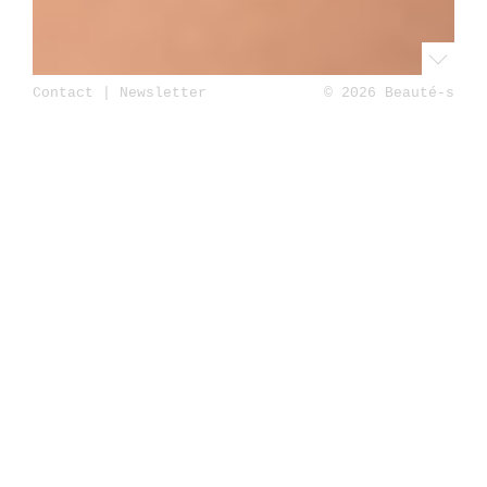
Contact
|
Newsletter
© 2026 Beauté-s
Accueil
Beauté
Soins du visage
Sothys
en institut ! Les soins visage à la carte
Publié le 28 décembre 2016
par Valérie
Commentaires ↓
Soigner sa peau, c’est aussi soigner son âme.
L’institut de beauté
Sothys
offre une vaste
palette de soins adaptés à chaque type de peau.
C’est un geste indispensable pour dégriser la
mine, chasser le stress et les petits maux
quotidiens. Une petite escale en institut de
temps à autre permet un moment pour soi loin des
turpitudes de la vie.
Je vous recommande vivement les soins dans
l'institut de beauté
Sothys
. Autant le service