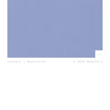
Contact
|
Newsletter
© 2026 Beauté-s
Accueil
Beauté
Maquillage
Sisley Paris
révolutionne le Teint avec sa nouvelle Poudre
Libre Soin: zoom sur la Phyto-Teint Poudre
Libre!!
Publié le 14 octobre 2025