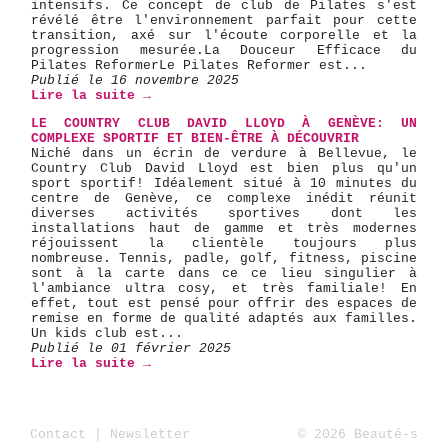
intensifs. Ce concept de club de Pilates s'est
révélé être l'environnement parfait pour cette
transition, axé sur l'écoute corporelle et la
progression mesurée. ​La Douceur Efficace du
Pilates Reformer ​Le Pilates Reformer est...
Publié le 16 novembre 2025
Lire la suite →
LE COUNTRY CLUB DAVID LLOYD À GENÈVE: UN
COMPLEXE SPORTIF ET BIEN-ÊTRE À DÉCOUVRIR
Niché dans un écrin de verdure à Bellevue, le
Country Club David Lloyd est bien plus qu'un
sport sportif! Idéalement situé à 10 minutes du
centre de Genève, ce complexe inédit réunit
diverses activités sportives dont les
installations haut de gamme et très modernes
réjouissent la clientèle toujours plus
nombreuse. Tennis, padle, golf, fitness, piscine
sont à la carte dans ce ce lieu singulier à
l'ambiance ultra cosy, et très familiale! En
effet, tout est pensé pour offrir des espaces de
remise en forme de qualité adaptés aux familles.
Un kids club est...
Publié le 01 février 2025
Lire la suite →
Contact
|
Newsletter
© 2026 Beauté-s