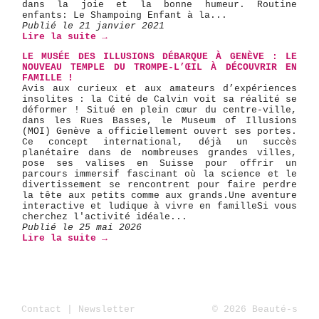
dans la joie et la bonne humeur. Routine
enfants: Le Shampoing Enfant à la...
Publié le 21 janvier 2021
Lire la suite →
LE MUSÉE DES ILLUSIONS DÉBARQUE À GENÈVE : LE
NOUVEAU TEMPLE DU TROMPE-L’ŒIL À DÉCOUVRIR EN
FAMILLE !
Avis aux curieux et aux amateurs d’expériences
insolites : la Cité de Calvin voit sa réalité se
déformer ! Situé en plein cœur du centre-ville,
dans les Rues Basses, le Museum of Illusions
(MOI) Genève a officiellement ouvert ses portes.
Ce concept international, déjà un succès
planétaire dans de nombreuses grandes villes,
pose ses valises en Suisse pour offrir un
parcours immersif fascinant où la science et le
divertissement se rencontrent pour faire perdre
la tête aux petits comme aux grands. ​Une aventure
interactive et ludique à vivre en famille ​Si vous
cherchez l'activité idéale...
Publié le 25 mai 2026
Lire la suite →
Contact
|
Newsletter
© 2026 Beauté-s