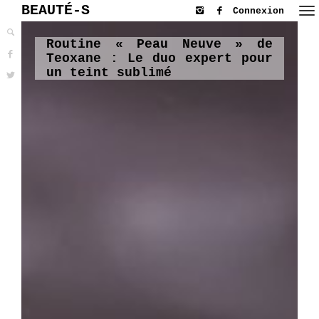
BEAUTÉ-S
Connexion
Routine « Peau Neuve » de
Teoxane : Le duo expert pour
un teint sublimé