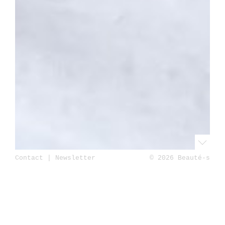
Contact
|
Newsletter
© 2026 Beauté-s
Accueil
Beauté
Soins du visage
Routine
« Peau Neuve » de Teoxane : Le duo expert pour
un teint sublimé